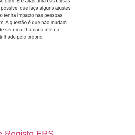
sse dom. E é aliás uma das coisas
possível que faça alguns ajustes
o tenha impacto nas pessoas
am. A questão é que não mudam
e ser uma chamada interna,
rilhado pelo próprio.
e Registo ERS