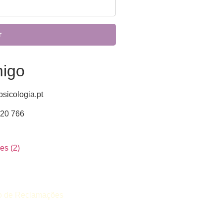
migo
sicologia.pt
220 766
ro de Reclamações