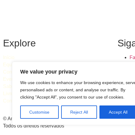
Explore
Sig
Início
Fa
Equipa
In
We value your privacy
Consultas
Li
Eventos
We use cookies to enhance your browsing experience, serv
Saber mais
personalised ads or content, and analyse our traffic. By
Livro
clicking "Accept All", you consent to our use of cookies.
Contactos
Customise
Reject All
Accept All
© Ana Caeiro Psicologia | 2026 |
Política de Privacida
Todos os direitos reservados