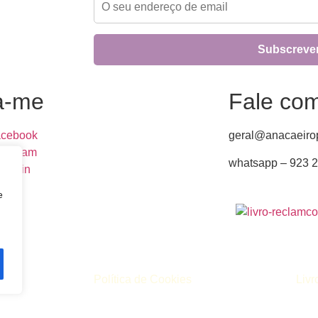
a-me
Fale co
cebook
geral@anacaeirop
stagram
whatsapp – 923 
nkedin
e
de
Política de Cookies
Liv