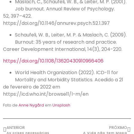
Maslach, C., Schaufeli, W. B., & Leiter, M. P. (2001).
Job burnout. Annual Review of Psychology.
52, 397–422.
https://doi.org/10.1146/annurev.psych.52.1.397
Schaufeli, W. B., Leiter, M. P. & Maslach, C. (2009).
Burnout: 35 years of research and practice.
Career Development International, 14(3), 204-220.
https://doi.org/10.1108/13620430910966406
World Health Organization (2022). ICD-11 for
Mortality and Morbidity Statistics. Acedido a 21
de fevereiro de 2022 em
https://icd.who.int/browse11/l-m/en
Foto de
Anne Nygård
em
Unsplash
ANTERIOR
PRÓXIMO
As crises necessárias
A Vida não tem Mapa