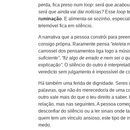
perda, fica preso num
loop
:
será que acabou
será que ainda vai dar notícias?
Esse
loop
t
ruminação
. E alimenta-se sozinho, especia
telemóvel fica em silêncio.
A narrativa que a pessoa constrói para preen
consigo própria. Raramente pensa
“ele/ela 
carrossel dos pensamentos liga logo a músic
suficiente”
,
“fiz algo de errado e nem sei o q
explicação”
. O silêncio do outro é interpret
veredicto sem julgamento é impossível de co
Há também uma ferida de dignidade. Seres 
palavras, que não és merecedor/a de uma c
outro vale mais do que o teu direito a saber
relação, mas nas seguintes. A pessoa começ
desconfiar do silêncio ou a ler sinais onde 
quem tem um vínculo ansioso, este tipo de i
medo.