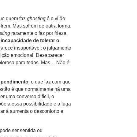
que quem faz
ghosting
é o vilão
ofrem. Mas sofrem de outra forma,
sting
raramente o faz por frieza
r
incapacidade de tolerar o
 parece insuportável: o julgamento
osição emocional. Desaparecer
lorosa para todos. Mas… Não é.
rependimento
, o que faz com que
uestão é que normalmente há uma
r uma conversa difícil, o
põe a essa possibilidade e a fuga
alar à aumenta o desconforto e
pode ser sentida ou