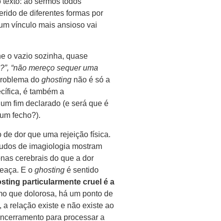
 texto: ao sermos todos
gerido de diferentes formas por
m vínculo mais ansioso vai
e o vazio sozinha, quase
do?”, “não mereço sequer uma
roblema do
ghosting
não é só a
cífica, é também a
 um fim declarado (e será que é
 um fecho?).
 de dor que uma rejeição física.
studos de imagiologia mostram
nas cerebrais do que a dor
meaça. E o
ghosting
é sentido
sting particularmente cruel é a
o que dolorosa, há um ponto de
, a relação existe e não existe ao
encerramento para processar a