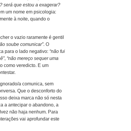
? será que estou a exagerar?
em um nome em psicologia:
lmente à noite, quando o
cher o vazio raramente é gentil
não soube comunicar”
. O
a para o lado negativo:
“não fui
uê”
,
“não mereço sequer uma
ado como veredicto. E um
ntestar.
ignorado/a comunica, sem
onversa. Que o desconforto do
. Isso deixa marca não só nesta
a a antecipar o abandono, a
talvez não haja nenhum. Para
nterações vai aprofundar este