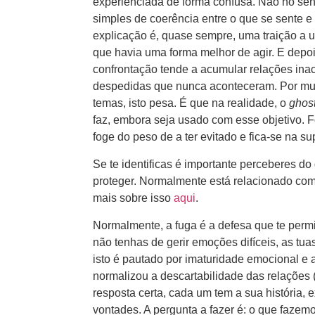
experienciada de forma confusa. Não no sen
simples de coerência entre o que se sente e
explicação é, quase sempre, uma traição a u
que havia uma forma melhor de agir. E depo
confrontação tende a acumular relações inac
despedidas que nunca aconteceram. Por muit
temas, isto pesa. É que na realidade, o
ghos
faz, embora seja usado com esse objetivo. 
foge do peso de a ter evitado e fica-se na sup
Se te identificas é importante perceberes d
proteger. Normalmente está relacionado com 
mais sobre isso
aqui
.
Normalmente, a fuga é a defesa que te permit
não tenhas de gerir emoções difíceis, as tua
isto é pautado por imaturidade emocional e 
normalizou a descartabilidade das relações 
resposta certa, cada um tem a sua história, 
vontades. A pergunta a fazer é: o que fazem