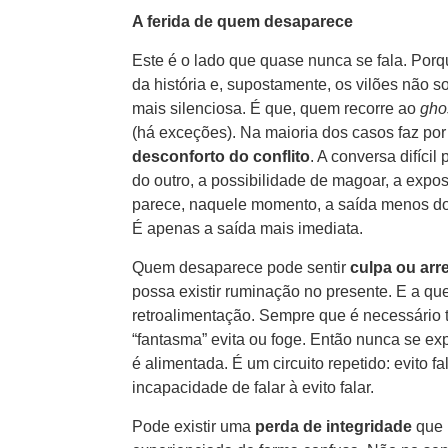
A ferida de quem desaparece
Este é o lado que quase nunca se fala. Por
da história e, supostamente, os vilões não s
mais silenciosa. É que, quem recorre ao
gho
(há exceções). Na maioria dos casos faz po
desconforto do conflito
. A conversa difícil
do outro, a possibilidade de magoar, a exp
parece, naquele momento, a saída menos do
É apenas a saída mais imediata.
Quem desaparece pode sentir
culpa ou ar
possa existir ruminação no presente. E a q
retroalimentação. Sempre que é necessário te
“fantasma” evita ou foge. Então nunca se ex
é alimentada. É um circuito repetido: evito f
incapacidade de falar à evito falar.
Pode existir uma
perda de integridade
que 