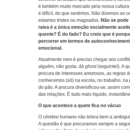
é também muito marcado pela nossa cultura 
é difícil, do que sentimos. Não dizemos ao 
estamos tristes ou magoados.
Não se pode 
raiva é a única emoção socialmente acei
quente? É do fado? Eu creio que é porq
percorrer em termos de autoconhecimento,
emocional.
Atualmente nem é preciso chegar aos confli
alguém, não gosta, dá
ghost
(seguinte!). A 
procura de interesses amorosos, as regras 
conhecemos (só) na escola, no trabalho, na 
do pão. A procura diversificou-se, assim co
das relações. É tudo mais liquido, instantâne
O que acontece a quem fica no vácuo
O cérebro humano não tolera bem a ambigui
A questão é que procuramos sempre a segur