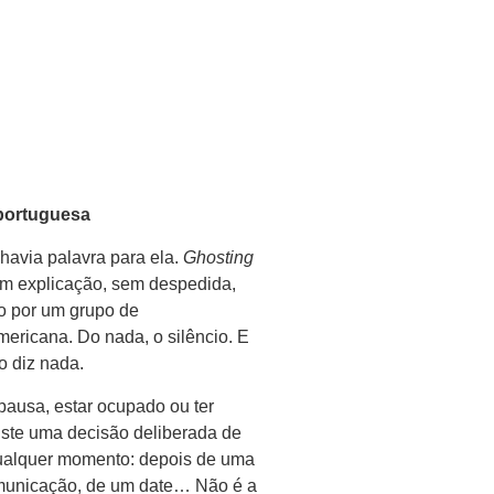
 portuguesa
havia palavra para ela.
Ghosting
m explicação, sem despedida,
o por um grupo de
mericana. Do nada, o silêncio. E
o diz nada.
ausa, estar ocupado ou ter
iste uma decisão deliberada de
ualquer momento: depois de uma
omunicação, de um date… Não é a