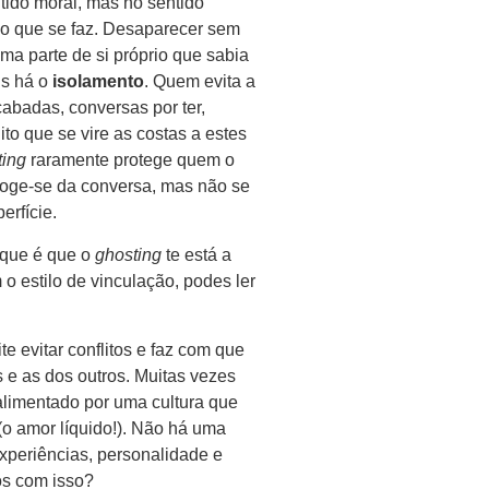
tido moral, mas no sentido
 o que se faz. Desaparecer sem
ma parte de si próprio que sabia
is há o
isolamento
. Quem evita a
abadas, conversas por ter,
o que se vire as costas a estes
ting
raramente protege quem o
Foge-se da conversa, mas não se
erfície.
o que é que o
ghosting
te está a
o estilo de vinculação, podes ler
e evitar conflitos e faz com que
s e as dos outros. Muitas vezes
alimentado por uma cultura que
(o amor líquido!). Não há uma
experiências, personalidade e
os com isso?