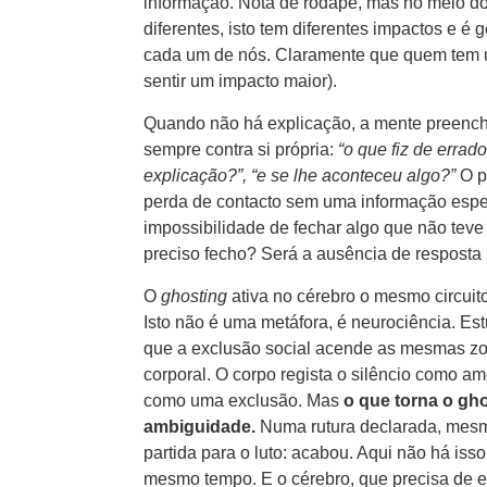
informação. Nota de rodapé, mas no meio do
diferentes, isto tem diferentes impactos e é 
cada um de nós. Claramente que quem tem u
sentir um impacto maior).
Quando não há explicação, a mente preench
sempre contra si própria:
“o que fiz de erra
explicação?”, “e se lhe aconteceu algo?”
O p
perda de contacto sem uma informação espe
impossibilidade de fechar algo que não teve
preciso fecho? Será a ausência de resposta
O
ghosting
ativa no cérebro o mesmo circuito
Isto não é uma metáfora, é neurociência. E
que a exclusão social acende as mesmas zo
corporal. O corpo regista o silêncio como a
como uma exclusão. Mas
o que torna o gho
ambiguidade.
Numa rutura declarada, mesm
partida para o luto: acabou. Aqui não há isso
mesmo tempo. E o cérebro, que precisa de 