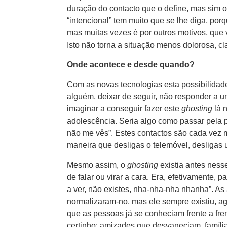
duração do contacto que o define, mas sim o 
“intencional” tem muito que se lhe diga, por
mas muitas vezes é por outros motivos, que
Isto não torna a situação menos dolorosa, cl
Onde acontece e desde quando?
Com as novas tecnologias esta possibilidad
alguém, deixar de seguir, não responder a
imaginar a conseguir fazer este
ghosting
lá 
adolescência. Seria algo como passar pela p
não me vês”. Estes contactos são cada vez 
maneira que desligas o telemóvel, desligas 
Mesmo assim, o
ghosting
existia antes nesse
de falar ou virar a cara. Era, efetivamente, 
a ver, não existes, nha-nha-nha nhanha”. A
normalizaram-no, mas ele sempre existiu, a
que as pessoas já se conheciam frente a fren
certinho: amizades que desvaneciam, família