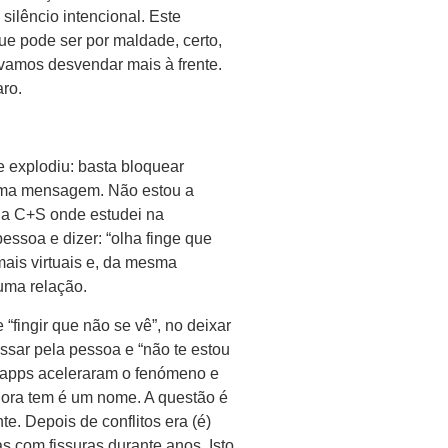
silêncio intencional. Este
que pode ser por maldade, certo,
 vamos desvendar mais à frente.
aro.
e explodiu: basta bloquear
 uma mensagem. Não estou a
na C+S onde estudei na
essoa e dizer: “olha finge que
mais virtuais e, da mesma
uma relação.
 “fingir que não se vê”, no deixar
passar pela pessoa e “não te estou
s apps aceleraram o fenómeno e
gora tem é um nome. A questão é
te. Depois de conflitos era (é)
s com fissuras durante anos. Isto