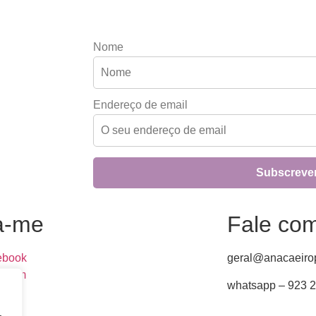
Nome
Endereço de email
a-me
Fale co
ebook
geral@anacaeirop
agram
whatsapp – 923 
edin