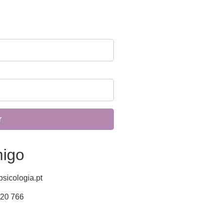
migo
sicologia.pt
220 766